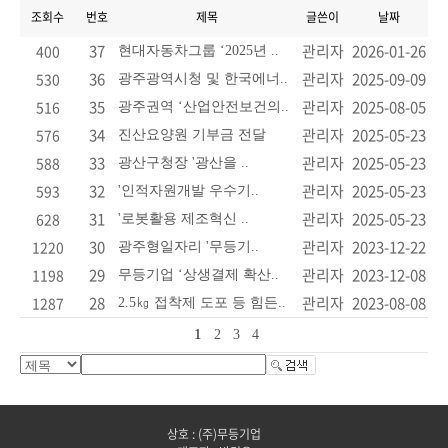
조회수
번호
제목
글쓴이
날짜
37
관리자
2026-01-26
400
현대자동차그룹 ‘2025년 ..
36
관리자
2025-09-09
530
광주광역시청 및 한국에너..
35
관리자
2025-08-05
516
광주권역 ‘산업안전보건의..
34
관리자
2025-05-23
576
진산요양원 기부금 전달
33
관리자
2025-05-23
588
광산구청장 '광산을 ..
32
관리자
2025-05-23
593
'인적자원개발 우수기..
31
관리자
2025-05-23
628
'로봇활용 제조혁신 ..
30
관리자
2023-12-22
1220
광주형일자리 '무등기..
29
관리자
2023-12-08
1198
무등기업 ‘상생결제 확산..
28
관리자
2023-08-08
1287
2.5㎏ 접착제 도포 등 힘든..
1
2
3
4
상호 : (주)무등기업